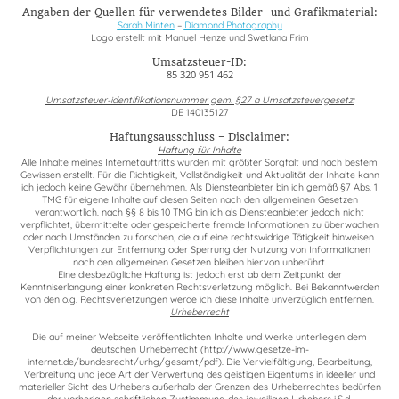
Angaben der Quellen für verwendetes Bilder- und Grafikmaterial:
Sarah Minten
–
Diamond Photography
Logo erstellt mit Manuel Henze und Swetlana Frim
Umsatzsteuer-ID:
85 320 951 462
Umsatzsteuer-identifikationsnummer gem. §27 a Umsatzsteuergesetz:
DE 140135127
Haftungsausschluss – Disclaimer:
Haftung für Inhalte
Alle Inhalte meines Internetauftritts wurden mit größter Sorgfalt und nach bestem
Gewissen erstellt. Für die Richtigkeit, Vollständigkeit und Aktualität der Inhalte kann
ich jedoch keine Gewähr übernehmen. Als Diensteanbieter bin ich gemäß §7 Abs. 1
TMG für eigene Inhalte auf diesen Seiten nach den allgemeinen Gesetzen
verantwortlich. nach §§ 8 bis 10 TMG bin ich als Diensteanbieter jedoch nicht
verpflichtet, übermittelte oder gespeicherte fremde Informationen zu überwachen
oder nach Umständen zu forschen, die auf eine rechtswidrige Tätigkeit hinweisen.
Verpflichtungen zur Entfernung oder Sperrung der Nutzung von Informationen
nach den allgemeinen Gesetzen bleiben hiervon unberührt.
Eine diesbezügliche Haftung ist jedoch erst ab dem Zeitpunkt der
Kenntniserlangung einer konkreten Rechtsverletzung möglich. Bei Bekanntwerden
von den o.g. Rechtsverletzungen werde ich diese Inhalte unverzüglich entfernen.
Urheberrecht
Die auf meiner Webseite veröffentlichten Inhalte und Werke unterliegen dem
deutschen Urheberrecht (http://www.gesetze-im-
internet.de/bundesrecht/urhg/gesamt/pdf). Die Vervielfältigung, Bearbeitung,
Verbreitung und jede Art der Verwertung des geistigen Eigentums in ideeller und
materieller Sicht des Urhebers außerhalb der Grenzen des Urheberrechtes bedürfen
der vorherigen schriftlichen Zustimmung des jeweiligen Urhebers i.S.d.